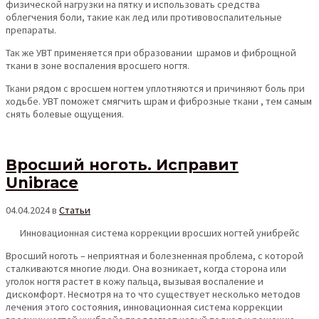
физической нагрузки на пятку и использовать средства
облегчения боли, такие как лед или противовоспалительные
препараты.
Так же УВТ применяется при образовании шрамов и фиброщной
ткани в зоне воспаления вросшего ногтя.
Ткани рядом с вросшем ногтем уплотняются и причиняют боль при
ходьбе. УВТ поможет смягчить шрам и фиброзные ткани , тем самым
снять болевые ощущения.
Вросший ноготь. Исправит
Unibrace
04.04.2024
в
Статьи
Инновационная система коррекции вросших ногтей унибрейс
Вросший ноготь – неприятная и болезненная проблема, с которой
сталкиваются многие люди. Она возникает, когда сторона или
уголок ногтя растет в кожу пальца, вызывая воспаление и
дискомфорт. Несмотря на то что существует несколько методов
лечения этого состояния, инновационная система коррекции