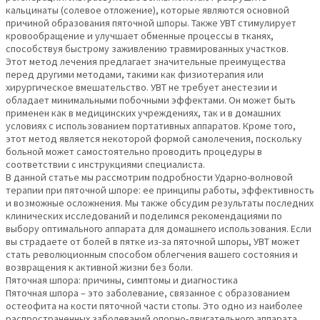
кальцинаты (солевое отложение), которые являются основной
причиной образования пяточной шпоры. Также УВТ стимулирует
кровообращение и улучшает обменные процессы в тканях,
способствуя быстрому заживлению травмированных участков.
Этот метод лечения предлагает значительные преимущества
перед другими методами, такими как физиотерапия или
хирургическое вмешательство. УВТ не требует анестезии и
обладает минимальными побочными эффектами. Он может быть
применен как в медицинских учреждениях, так и в домашних
условиях с использованием портативных аппаратов. Кроме того,
этот метод является некоторой формой самолечения, поскольку
больной может самостоятельно проводить процедуры в
соответствии с инструкциями специалиста.
В данной статье мы рассмотрим подробности Ударно-волновой
терапии при пяточной шпоре: ее принципы работы, эффективность
и возможные осложнения. Мы также обсудим результаты последних
клинических исследований и поделимся рекомендациями по
выбору оптимального аппарата для домашнего использования. Если
вы страдаете от болей в пятке из-за пяточной шпоры, УВТ может
стать революционным способом облегчения вашего состояния и
возвращения к активной жизни без боли.
Пяточная шпора: причины, симптомы и диагностика
Пяточная шпора – это заболевание, связанное с образованием
остеофита на кости пяточной части стопы. Это одно из наиболее
распространенных заболеваний опорно-двигательного аппарата.