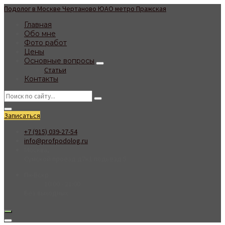
Подолог в Москве Чертаново ЮАО метро Пражская
Главная
Обо мне
Фото работ
Цены
Основные вопросы
Статьи
Контакты
Записаться
+7 (915) 039-27-54
info@profpodolog.ru
Москва,
Сумской проезд д7к1 подьезд 5
Пн-Вскр
10:00 - 21:00
Без выходных