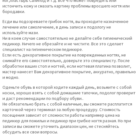
ног,пластырь Салипод и т.д. все что может повредить или
истончить кожу и смазать картину проблемы вросшего ногтя или
бородавки.
Есди вы подозреваете грибок ногтя, вы проходите назначенное
лечение или самолечение, в день записи к подологу не
используйте мази.
Ни в коем случае самостоятельно не делайте себе гигиенический
педикюр. Ничего не обрезайте и не чистите. Все это сделает
специалист на гигиеническом педикюре.
Если есть декоративное покрытие на поврежденных ногтях, не
снимайте его самостоятельно, доверьте это специалисту. После
обработки ваших стоп и ногтей, если ногтевая платина позволит,
мастер нанесет Вам декоративное покрытие, аккуратно, правильно
и модно.
Оденьте обувь в которой ходите каждый день, возьмите с собой
носки, хорошо взять с собой домашние тапочки, подолог проверит
и даст рекомендации по подбору обуви..
Не обязательно брать с собой наличные, вы сможете расплатится
карточкой через терминал за любую процедуру. Стоимость
посещения зависит от сложности работы например цена на
педикюр для пожилых и педикюр при грибке ногтя разная. Но при
записи вы сможете уточнить диапазон цен, не стесняйтесь
обсудить все свои вопросы.