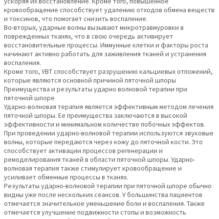
ускоряя их восстановление. Кроме того, повышенное
кровообращение способствует удалению отходов обмена веществ
и токсинов, что помогает снизить воспаление.
Во-вторых, ударные волны вызывают микротравмуровки в
поврежденных тканях, что в свою очередь активирует
восстановительные процессы. Иммунные клетки и факторы роста
начинают активно работать для заживления тканей и устранения
воспаления.
Кроме того, УВТ способствует разрушению кальциевых отложений,
которые являются основной причиной пяточной шпоры
Преимущества и результаты ударно волновой терапии при
пяточной шпоре
Ударно-волновая терапия является эффективным методом лечения
пяточной шпоры. Ее преимущества заключаются в высокой
эффективности и минимальном количестве побочных эффектов.
При проведении ударно-волновой терапии используются звуковые
волны, которые передаются через кожу до пяточной кости. Это
способствует активации процессов регенерации и
ремоделирования тканей в области пяточной шпоры. Ударно-
волновая терапия также стимулирует кровообращение и
усиливает обменные процессы в тканях.
Результаты ударно-волновой терапии при пяточной шпоре обычно
видны уже после нескольких сеансов. У большинства пациентов
отмечается значительное уменьшение боли и воспаления. Также
отмечается улучшение подвижности стопы и возможность