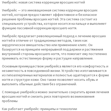
Унибрейс: новая система коррекции вросших ногтей
Унибрейс — это инновационная система коррекции вросших
ногтей, которая предоставляет эффективное и безопасное
решение проблемы вросших ногтей. Эта система состоит из
специального устройства, которое носится на пальце и выполняет
функцию пассивной коррекции вросшего ногтя.
Унибрейс предлагает революционный подход к лечению вросших
ногтей в отличие от традиционных методов, таких как
хирургическое вмешательство или применение клипс. Он
базируется на принципе непрерывной поддержки и растяжения
внутренней стороны вросшего ногтя, что помогает ему постепенно
принимать естественную форму и растущее направление.
Основным преимуществом унибрейса является его комфортность и
незаметность в повседневной жизни. Устройство изготавливается
из гипоаллергенных материалов и полностью адаптируется к форме
ногтя и структуре кожи. Оно также позволяет носить обувь и
выполнять обычные действия без ограничений.
С помощью унибрейса можно значительно сократить время лечения
вросших ногтей и снизить риск повторного возникновения
проблемы
Как работает унибрейс: принципы и технологии