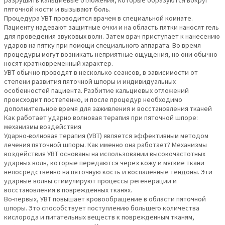
разрушить кальциевые отложения, которые образуются вокруг
пяточной кости и вызывают боль.
Процедура УВТ проводится врачем в специальной комнате.
Пациенту надевают защитные очки и на область пятки наносят гель
для проведения звуковых волн. Затем врач приступает к нанесению
ударов на пятку при помощи специального аппарата. Во время
процедуры могут возникать неприятные ощущения, но они обычно
носят кратковременный характер.
УВТ обычно проводят в несколько сеансов, в зависимости от
степени развития пяточной шпоры и индивидуальных
особенностей пациента. Разбитие кальциевых отложений
происходит постепенно, и после процедур необходимо
дополнительное время для заживления и восстановления тканей
Как работает ударно волновая терапия при пяточной шпоре:
механизмы воздействия
Ударно-волновая терапия (УВТ) является эффективным методом
лечения пяточной шпоры. Как именно она работает? Механизмы
воздействия УВТ основаны на использовании высокочастотных
ударных волн, которые передаются через кожу и мягкие ткани
непосредственно на пяточную кость и воспаленные тендоны. Эти
ударные волны стимулируют процессы регенерации и
восстановления в поврежденных тканях.
Во-первых, УВТ повышает кровообращение в области пяточной
шпоры. Это способствует поступлению большего количества
кислорода и питательных веществ к поврежденным тканям,