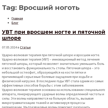
Tag: Вросший ноготь
Главная
Блог
УВТ при вросшем ногте и пяточной
шпоре
07.05.2024
в
Статьи
Ударно-волновая терапия при пяточной шпоре и вросшем ногте.
Ударно-волновая терапия (УВТ) – инновационный метод лечения
пяточной шпоры, который позволяет значительно уменьшить боль
и восстановить функциональность стопы. Пяточная шпора – это
небольшой остеофит, образующийся на кости пятки и
причиняющий серьезные болевые ощущения при ходьбе и
физической нагрузке. В последние годы УВТ стала одним из самых
эффективных способов борьбы с этим заболеванием.
Ударно-волновая терапия основана на использовании специального
аппарата, генерирующего ударные волны определенной частоты и
силы. Эти волны направляются на больную область, вызывая
микротравматизацию тканей и активизируя процессы
регенерации. Ультразвуковые волны помогают разрушить