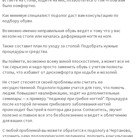
было комфортно.
Как минимум специалист подолог даст вам консультацию по
подбору обуви.
Возможно именно неправильная обувь ведет к тому что у вас
мозоли на стопе или началась деформация ногтя на ноге.
Также составит план по уходу за стопой. Подобрать нужные
процедуры и средства.
Вы поймете, возможно всему виной плоскостопие, а может все не
так серьезно и надо просто заменить обувь с учетом полноты
стопы, что избавит от дискомфорта при ходьбе и мозолей.
Не стоит стеснятся своей проблемы или считать ее
несущественной. Подологи годами учатся для того, что помочь
людям. Повышают квалификацию, ходят на дополнительные
семинары — к примеру “педикюр при грибке ногтей”. Процедура
после которой лечение грибкового заболевания ногтей
происходит быстрей в полтора два раза. Согласитесь, звучит
полезно и главное все это безболезненно и ведет к облегчению
для ваших стоп.
С любой проблемой вы можете обратится к подологу в Чертаново,
уточнить цену подологического педикюра, получить консультацию