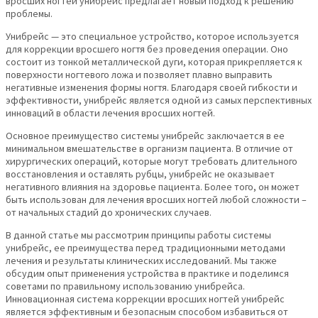
вросших ногтей унибрейс предлагает новый подход к решению
проблемы.
Унибрейс — это специальное устройство, которое используется
для коррекции вросшего ногтя без проведения операции. Оно
состоит из тонкой металлической дуги, которая прикрепляется к
поверхности ногтевого ложа и позволяет плавно выправить
негативные изменения формы ногтя. Благодаря своей гибкости и
эффективности, унибрейс является одной из самых перспективных
инноваций в области лечения вросших ногтей.
Основное преимущество системы унибрейс заключается в ее
минимальном вмешательстве в организм пациента. В отличие от
хирургических операций, которые могут требовать длительного
восстановления и оставлять рубцы, унибрейс не оказывает
негативного влияния на здоровье пациента. Более того, он может
быть использован для лечения вросших ногтей любой сложности –
от начальных стадий до хронических случаев.
В данной статье мы рассмотрим принципы работы системы
унибрейс, ее преимущества перед традиционными методами
лечения и результаты клинических исследований. Мы также
обсудим опыт применения устройства в практике и поделимся
советами по правильному использованию унибрейса.
Инновационная система коррекции вросших ногтей унибрейс
является эффективным и безопасным способом избавиться от